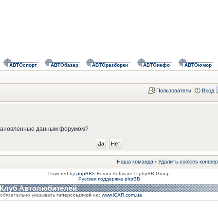
АВТОспорт
АВТОбазар
АВТОразборки
АВТОинфо
АВТОюмор
Пользователи
Вход
установленные данным форумом?
Наша команда
•
Удалить cookies конфе
Powered by
phpBB
® Forum Software © phpBB Group
Русская поддержка phpBB
 Клуб Автолюбителей
обязательно указывать
гиперссылкой
на:
www.iCAR.com.ua