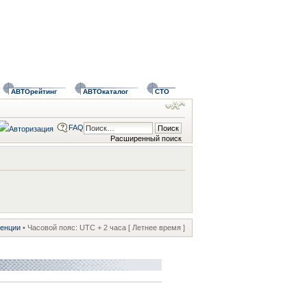
АВТОрейтинг
АВТОкаталог
СТО
FAQ
Расширенный поиск
ренции
• Часовой пояс: UTC + 2 часа [ Летнее время ]