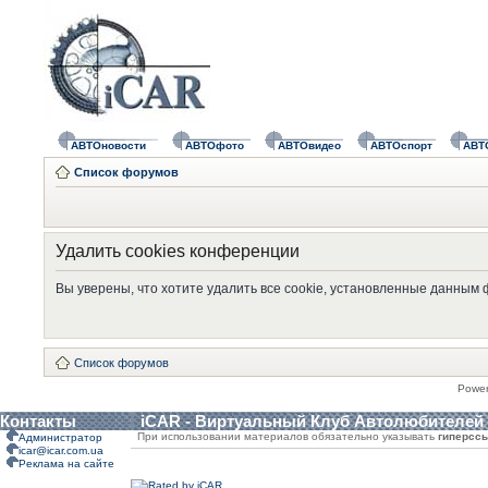
АВТОновости
АВТОфото
АВТОвидео
АВТОспорт
АВТ
Список форумов
Удалить cookies конференции
Вы уверены, что хотите удалить все cookie, установленные данным
Список форумов
Powe
Контакты
iCAR - Виртуальный Клуб Автолюбителей
При использовании материалов обязательно указывать
гиперсс
Администратор
icar@icar.com.ua
Реклама на сайте