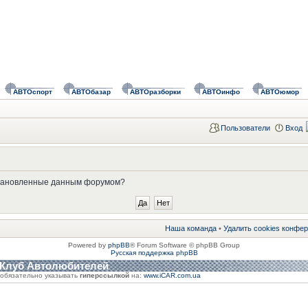
АВТОспорт
АВТОбазар
АВТОразборки
АВТОинфо
АВТОюмор
Пользователи
Вход
установленные данным форумом?
Наша команда
•
Удалить cookies конфе
Powered by
phpBB
® Forum Software © phpBB Group
Русская поддержка phpBB
 Клуб Автолюбителей
обязательно указывать
гиперссылкой
на:
www.iCAR.com.ua