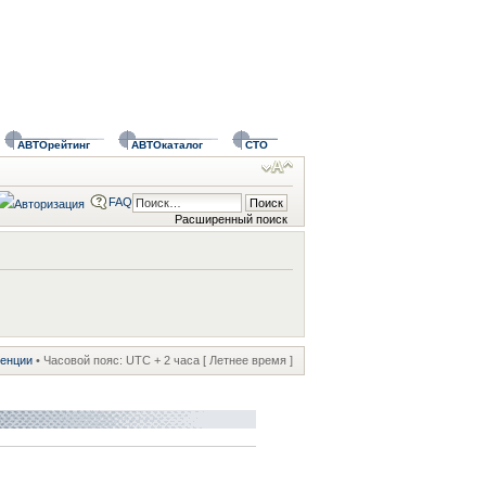
АВТОрейтинг
АВТОкаталог
СТО
FAQ
Расширенный поиск
ренции
• Часовой пояс: UTC + 2 часа [ Летнее время ]