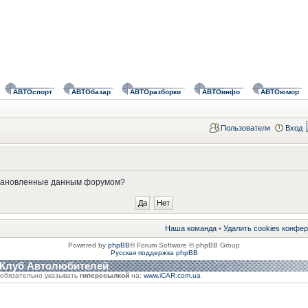
АВТОспорт
АВТОбазар
АВТОразборки
АВТОинфо
АВТОюмор
Пользователи
Вход
установленные данным форумом?
Наша команда
•
Удалить cookies конфе
Powered by
phpBB
® Forum Software © phpBB Group
Русская поддержка phpBB
 Клуб Автолюбителей
обязательно указывать
гиперссылкой
на:
www.iCAR.com.ua