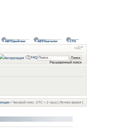
АВТОрейтинг
АВТОкаталог
СТО
FAQ
Расширенный поиск
ренции
• Часовой пояс: UTC + 2 часа [ Летнее время ]