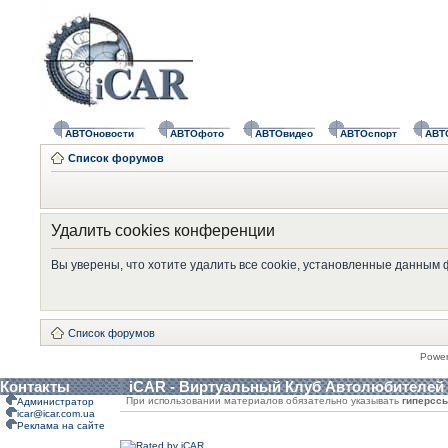
АВТОновости
АВТОфото
АВТОвидео
АВТОспорт
АВТ
Список форумов
Удалить cookies конференции
Вы уверены, что хотите удалить все cookie, установленные данным
Список форумов
Powe
Контакты
iCAR - Виртуальный Клуб Автолюбителей
При использовании материалов обязательно указывать
гиперсс
Администратор
icar@icar.com.ua
Реклама на сайте