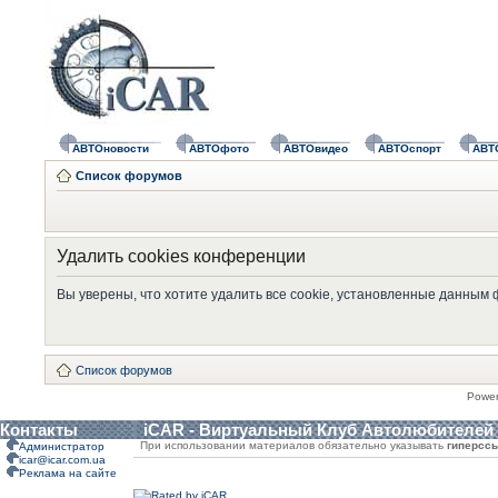
АВТОновости
АВТОфото
АВТОвидео
АВТОспорт
АВТ
Список форумов
Удалить cookies конференции
Вы уверены, что хотите удалить все cookie, установленные данным
Список форумов
Powe
Контакты
iCAR - Виртуальный Клуб Автолюбителей
При использовании материалов обязательно указывать
гиперсс
Администратор
icar@icar.com.ua
Реклама на сайте