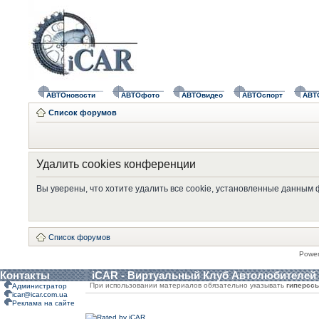
АВТОновости
АВТОфото
АВТОвидео
АВТОспорт
АВТ
Список форумов
Удалить cookies конференции
Вы уверены, что хотите удалить все cookie, установленные данным
Список форумов
Powe
Контакты
iCAR - Виртуальный Клуб Автолюбителей
При использовании материалов обязательно указывать
гиперсс
Администратор
icar@icar.com.ua
Реклама на сайте