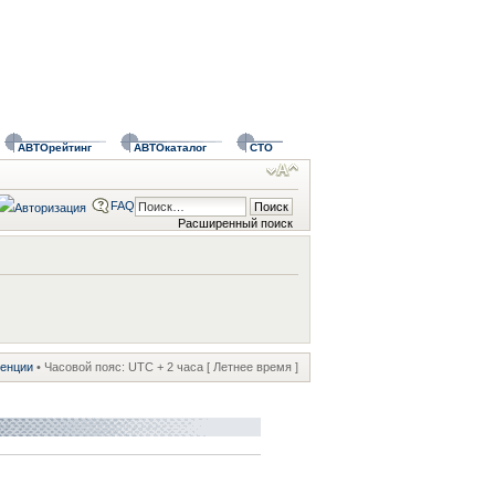
АВТОрейтинг
АВТОкаталог
СТО
FAQ
Расширенный поиск
ренции
• Часовой пояс: UTC + 2 часа [ Летнее время ]