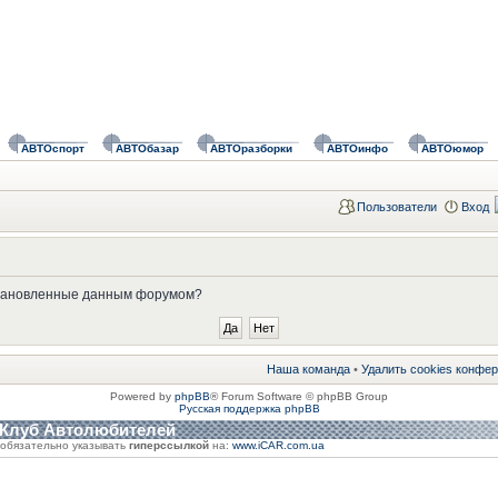
АВТОспорт
АВТОбазар
АВТОразборки
АВТОинфо
АВТОюмор
Пользователи
Вход
установленные данным форумом?
Наша команда
•
Удалить cookies конфе
Powered by
phpBB
® Forum Software © phpBB Group
Русская поддержка phpBB
 Клуб Автолюбителей
обязательно указывать
гиперссылкой
на:
www.iCAR.com.ua