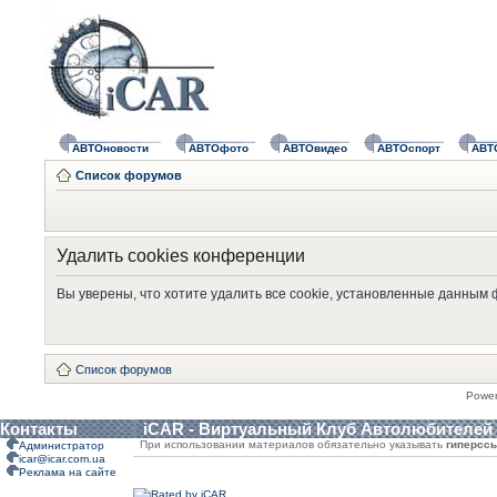
АВТОновости
АВТОфото
АВТОвидео
АВТОспорт
АВТ
Список форумов
Удалить cookies конференции
Вы уверены, что хотите удалить все cookie, установленные данным
Список форумов
Powe
Контакты
iCAR - Виртуальный Клуб Автолюбителей
При использовании материалов обязательно указывать
гиперсс
Администратор
icar@icar.com.ua
Реклама на сайте