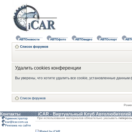
АВТОновости
АВТОфото
АВТОвидео
АВТОспорт
АВТ
Список форумов
Удалить cookies конференции
Вы уверены, что хотите удалить все cookie, установленные данным
Список форумов
Powe
Контакты
iCAR - Виртуальный Клуб Автолюбителей
При использовании материалов обязательно указывать
гиперсс
Администратор
icar@icar.com.ua
Реклама на сайте