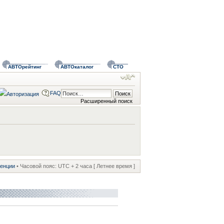
АВТОрейтинг
АВТОкаталог
СТО
FAQ
Расширенный поиск
ренции
• Часовой пояс: UTC + 2 часа [ Летнее время ]