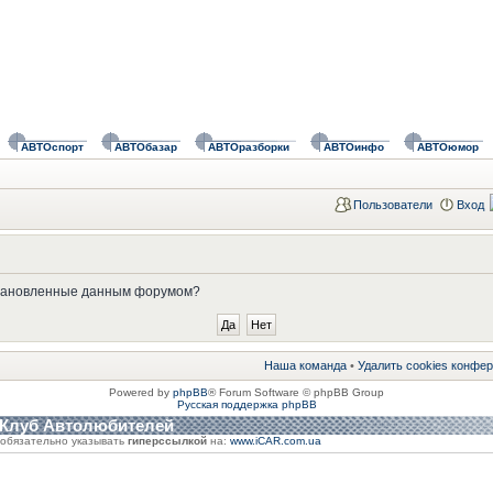
АВТОспорт
АВТОбазар
АВТОразборки
АВТОинфо
АВТОюмор
Пользователи
Вход
установленные данным форумом?
Наша команда
•
Удалить cookies конфе
Powered by
phpBB
® Forum Software © phpBB Group
Русская поддержка phpBB
 Клуб Автолюбителей
обязательно указывать
гиперссылкой
на:
www.iCAR.com.ua