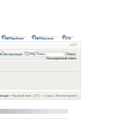
АВТОрейтинг
АВТОкаталог
СТО
FAQ
Расширенный поиск
ренции
• Часовой пояс: UTC + 2 часа [ Летнее время ]