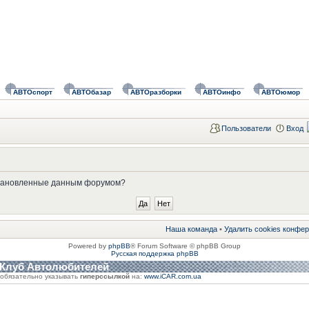
АВТОспорт
АВТОбазар
АВТОразборки
АВТОинфо
АВТОюмор
Пользователи
Вход
установленные данным форумом?
Наша команда
•
Удалить cookies конфе
Powered by
phpBB
® Forum Software © phpBB Group
Русская поддержка phpBB
 Клуб Автолюбителей
обязательно указывать
гиперссылкой
на:
www.iCAR.com.ua