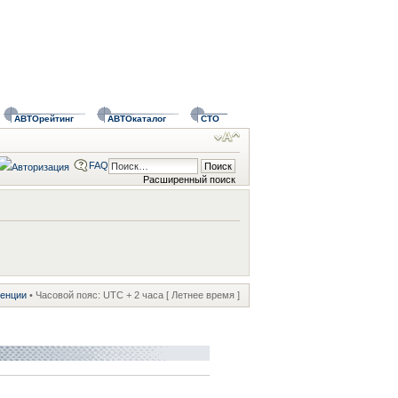
АВТОрейтинг
АВТОкаталог
СТО
FAQ
Расширенный поиск
ренции
• Часовой пояс: UTC + 2 часа [ Летнее время ]