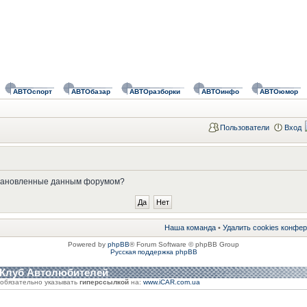
АВТОспорт
АВТОбазар
АВТОразборки
АВТОинфо
АВТОюмор
Пользователи
Вход
установленные данным форумом?
Наша команда
•
Удалить cookies конфе
Powered by
phpBB
® Forum Software © phpBB Group
Русская поддержка phpBB
 Клуб Автолюбителей
обязательно указывать
гиперссылкой
на:
www.iCAR.com.ua