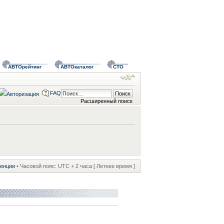
АВТОрейтинг
АВТОкаталог
СТО
FAQ
Расширенный поиск
ренции
• Часовой пояс: UTC + 2 часа [ Летнее время ]