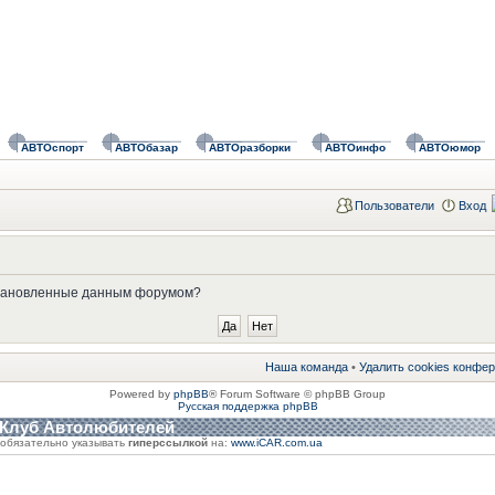
АВТОспорт
АВТОбазар
АВТОразборки
АВТОинфо
АВТОюмор
Пользователи
Вход
установленные данным форумом?
Наша команда
•
Удалить cookies конфе
Powered by
phpBB
® Forum Software © phpBB Group
Русская поддержка phpBB
 Клуб Автолюбителей
обязательно указывать
гиперссылкой
на:
www.iCAR.com.ua