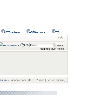
АВТОрейтинг
АВТОкаталог
СТО
FAQ
Расширенный поиск
ренции
• Часовой пояс: UTC + 2 часа [ Летнее время ]