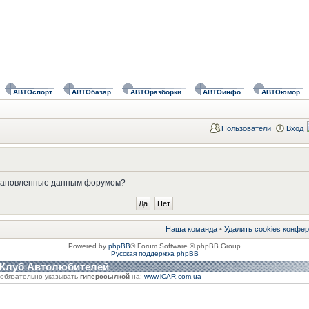
АВТОспорт
АВТОбазар
АВТОразборки
АВТОинфо
АВТОюмор
Пользователи
Вход
установленные данным форумом?
Наша команда
•
Удалить cookies конфе
Powered by
phpBB
® Forum Software © phpBB Group
Русская поддержка phpBB
 Клуб Автолюбителей
обязательно указывать
гиперссылкой
на:
www.iCAR.com.ua