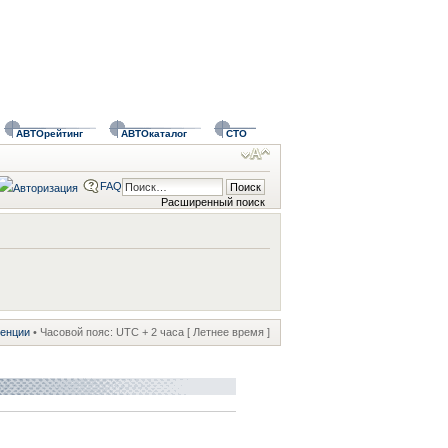
АВТОрейтинг
АВТОкаталог
СТО
FAQ
Расширенный поиск
ренции
• Часовой пояс: UTC + 2 часа [ Летнее время ]