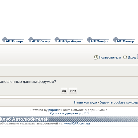
АВТОспорт
АВТОбазар
АВТОразборки
АВТОинфо
АВТОюмор
Пользователи
Вход
установленные данным форумом?
Наша команда
•
Удалить cookies конфе
Powered by
phpBB
® Forum Software © phpBB Group
Русская поддержка phpBB
 Клуб Автолюбителей
обязательно указывать
гиперссылкой
на:
www.iCAR.com.ua