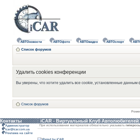
АВТОновости
АВТОфото
АВТОвидео
АВТОспорт
АВТ
Список форумов
Удалить cookies конференции
Вы уверены, что хотите удалить все cookie, установленные данным
Список форумов
Powe
Контакты
iCAR - Виртуальный Клуб Автолюбителей
При использовании материалов обязательно указывать
гиперсс
Администратор
icar@icar.com.ua
Реклама на сайте