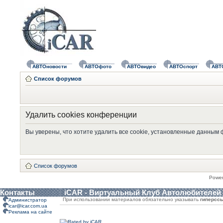
АВТОновости
АВТОфото
АВТОвидео
АВТОспорт
АВТ
Список форумов
Удалить cookies конференции
Вы уверены, что хотите удалить все cookie, установленные данным
Список форумов
Powe
Контакты
iCAR - Виртуальный Клуб Автолюбителей
При использовании материалов обязательно указывать
гиперсс
Администратор
icar@icar.com.ua
Реклама на сайте