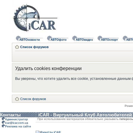
АВТОновости
АВТОфото
АВТОвидео
АВТОспорт
АВТ
Список форумов
Удалить cookies конференции
Вы уверены, что хотите удалить все cookie, установленные данным
Список форумов
Powe
Контакты
iCAR - Виртуальный Клуб Автолюбителей
При использовании материалов обязательно указывать
гиперсс
Администратор
icar@icar.com.ua
Реклама на сайте