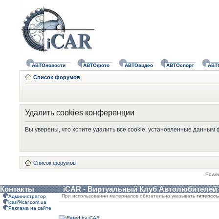
АВТОновости
АВТОфото
АВТОвидео
АВТОспорт
АВТ
Список форумов
Удалить cookies конференции
Вы уверены, что хотите удалить все cookie, установленные данным
Список форумов
Powe
Контакты
iCAR - Виртуальный Клуб Автолюбителей
При использовании материалов обязательно указывать
гиперсс
Администратор
icar@icar.com.ua
Реклама на сайте