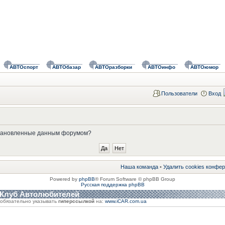
АВТОспорт
АВТОбазар
АВТОразборки
АВТОинфо
АВТОюмор
Пользователи
Вход
установленные данным форумом?
Наша команда
•
Удалить cookies конфе
Powered by
phpBB
® Forum Software © phpBB Group
Русская поддержка phpBB
 Клуб Автолюбителей
обязательно указывать
гиперссылкой
на:
www.iCAR.com.ua