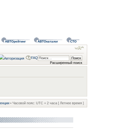
АВТОрейтинг
АВТОкаталог
СТО
FAQ
Расширенный поиск
ренции
• Часовой пояс: UTC + 2 часа [ Летнее время ]