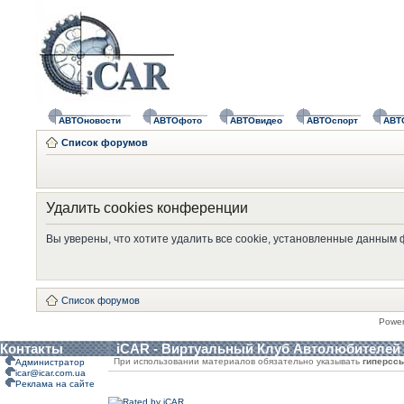
АВТОновости
АВТОфото
АВТОвидео
АВТОспорт
АВТ
Список форумов
Удалить cookies конференции
Вы уверены, что хотите удалить все cookie, установленные данным
Список форумов
Powe
Контакты
iCAR - Виртуальный Клуб Автолюбителей
При использовании материалов обязательно указывать
гиперсс
Администратор
icar@icar.com.ua
Реклама на сайте