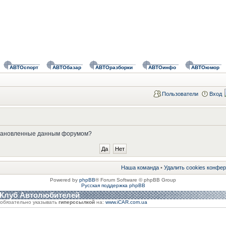
АВТОспорт
АВТОбазар
АВТОразборки
АВТОинфо
АВТОюмор
Пользователи
Вход
установленные данным форумом?
Наша команда
•
Удалить cookies конфе
Powered by
phpBB
® Forum Software © phpBB Group
Русская поддержка phpBB
 Клуб Автолюбителей
обязательно указывать
гиперссылкой
на:
www.iCAR.com.ua