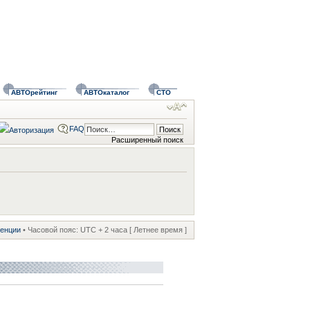
АВТОрейтинг
АВТОкаталог
СТО
FAQ
Расширенный поиск
ренции
• Часовой пояс: UTC + 2 часа [ Летнее время ]