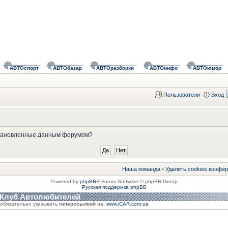
АВТОспорт
АВТОбазар
АВТОразборки
АВТОинфо
АВТОюмор
Пользователи
Вход
установленные данным форумом?
Наша команда
•
Удалить cookies конфе
Powered by
phpBB
® Forum Software © phpBB Group
Русская поддержка phpBB
 Клуб Автолюбителей
обязательно указывать
гиперссылкой
на:
www.iCAR.com.ua