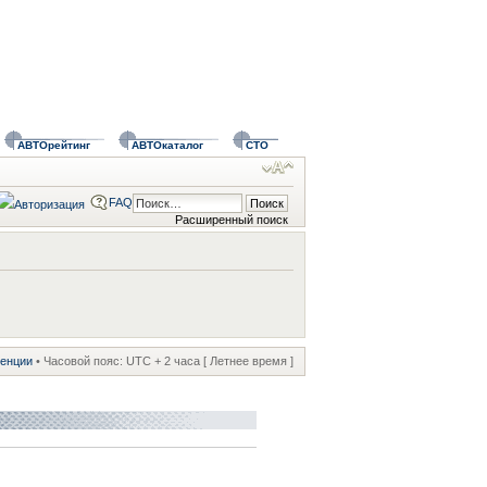
АВТОрейтинг
АВТОкаталог
СТО
FAQ
Расширенный поиск
ренции
• Часовой пояс: UTC + 2 часа [ Летнее время ]