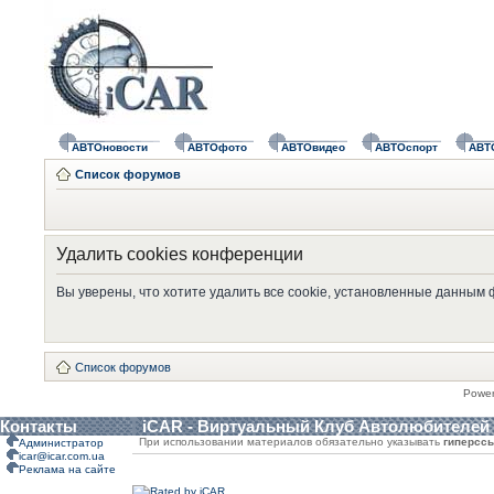
АВТОновости
АВТОфото
АВТОвидео
АВТОспорт
АВТ
Список форумов
Удалить cookies конференции
Вы уверены, что хотите удалить все cookie, установленные данным
Список форумов
Powe
Контакты
iCAR - Виртуальный Клуб Автолюбителей
При использовании материалов обязательно указывать
гиперсс
Администратор
icar@icar.com.ua
Реклама на сайте