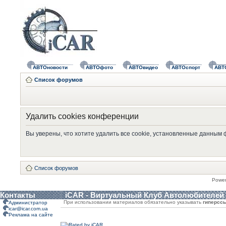
АВТОновости
АВТОфото
АВТОвидео
АВТОспорт
АВТ
Список форумов
Удалить cookies конференции
Вы уверены, что хотите удалить все cookie, установленные данным
Список форумов
Powe
Контакты
iCAR - Виртуальный Клуб Автолюбителей
При использовании материалов обязательно указывать
гиперсс
Администратор
icar@icar.com.ua
Реклама на сайте