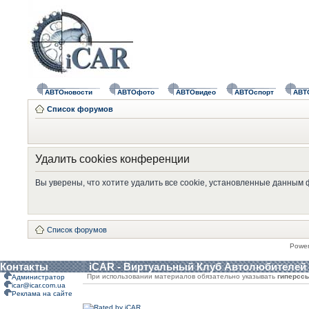
АВТОновости
АВТОфото
АВТОвидео
АВТОспорт
АВТ
Список форумов
Удалить cookies конференции
Вы уверены, что хотите удалить все cookie, установленные данным
Список форумов
Powe
Контакты
iCAR - Виртуальный Клуб Автолюбителей
При использовании материалов обязательно указывать
гиперсс
Администратор
icar@icar.com.ua
Реклама на сайте