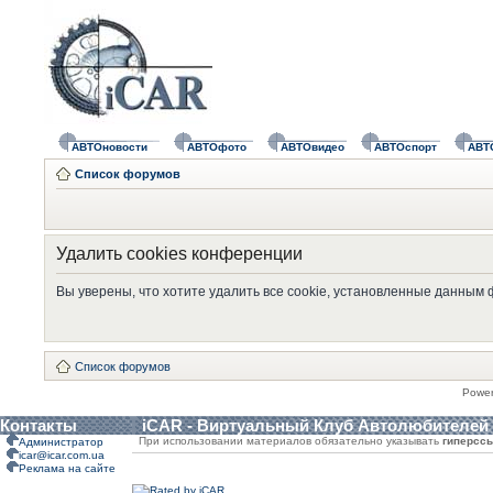
АВТОновости
АВТОфото
АВТОвидео
АВТОспорт
АВТ
Список форумов
Удалить cookies конференции
Вы уверены, что хотите удалить все cookie, установленные данным
Список форумов
Powe
Контакты
iCAR - Виртуальный Клуб Автолюбителей
При использовании материалов обязательно указывать
гиперсс
Администратор
icar@icar.com.ua
Реклама на сайте