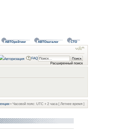
АВТОрейтинг
АВТОкаталог
СТО
FAQ
Расширенный поиск
ренции
• Часовой пояс: UTC + 2 часа [ Летнее время ]