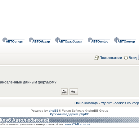
АВТОспорт
АВТОбазар
АВТОразборки
АВТОинфо
АВТОюмор
Пользователи
Вход
установленные данным форумом?
Наша команда
•
Удалить cookies конфе
Powered by
phpBB
® Forum Software © phpBB Group
Русская поддержка phpBB
 Клуб Автолюбителей
обязательно указывать
гиперссылкой
на:
www.iCAR.com.ua