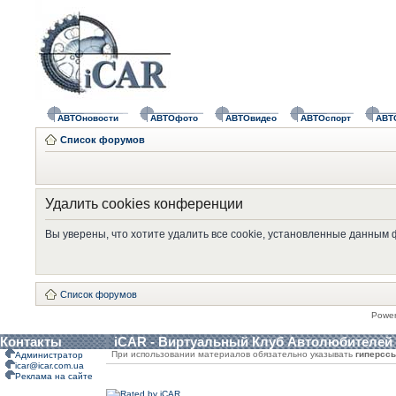
АВТОновости
АВТОфото
АВТОвидео
АВТОспорт
АВТ
Список форумов
Удалить cookies конференции
Вы уверены, что хотите удалить все cookie, установленные данным
Список форумов
Powe
Контакты
iCAR - Виртуальный Клуб Автолюбителей
При использовании материалов обязательно указывать
гиперсс
Администратор
icar@icar.com.ua
Реклама на сайте