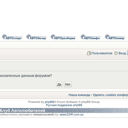
АВТОспорт
АВТОбазар
АВТОразборки
АВТОинфо
АВТОюмор
Пользователи
Вход
установленные данным форумом?
Наша команда
•
Удалить cookies конфе
Powered by
phpBB
® Forum Software © phpBB Group
Русская поддержка phpBB
 Клуб Автолюбителей
обязательно указывать
гиперссылкой
на:
www.iCAR.com.ua