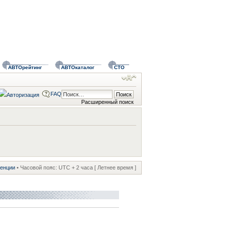
АВТОрейтинг
АВТОкаталог
СТО
FAQ
Расширенный поиск
ренции
• Часовой пояс: UTC + 2 часа [ Летнее время ]