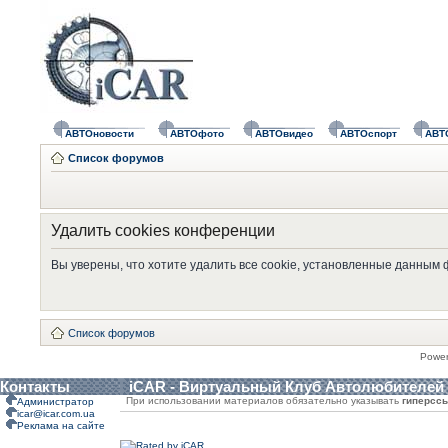
АВТОновости
АВТОфото
АВТОвидео
АВТОспорт
АВТ
Список форумов
Удалить cookies конференции
Вы уверены, что хотите удалить все cookie, установленные данным
Список форумов
Powe
Контакты
iCAR - Виртуальный Клуб Автолюбителей
При использовании материалов обязательно указывать
гиперсс
Администратор
icar@icar.com.ua
Реклама на сайте