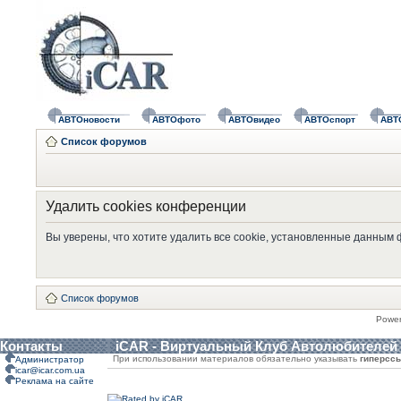
АВТОновости
АВТОфото
АВТОвидео
АВТОспорт
АВТ
Список форумов
Удалить cookies конференции
Вы уверены, что хотите удалить все cookie, установленные данным
Список форумов
Powe
Контакты
iCAR - Виртуальный Клуб Автолюбителей
При использовании материалов обязательно указывать
гиперсс
Администратор
icar@icar.com.ua
Реклама на сайте