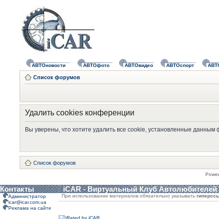
АВТОновости
АВТОфото
АВТОвидео
АВТОспорт
АВТ
Список форумов
Удалить cookies конференции
Вы уверены, что хотите удалить все cookie, установленные данным
Список форумов
Powe
Контакты
iCAR - Виртуальный Клуб Автолюбителей
При использовании материалов обязательно указывать
гиперсс
Администратор
icar@icar.com.ua
Реклама на сайте