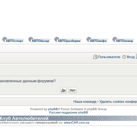
АВТОспорт
АВТОбазар
АВТОразборки
АВТОинфо
АВТОюмор
Пользователи
Вход
установленные данным форумом?
Наша команда
•
Удалить cookies конфе
Powered by
phpBB
® Forum Software © phpBB Group
Русская поддержка phpBB
 Клуб Автолюбителей
обязательно указывать
гиперссылкой
на:
www.iCAR.com.ua