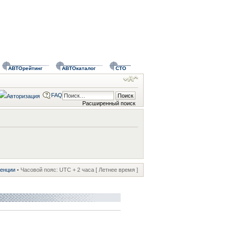
АВТОрейтинг
АВТОкаталог
СТО
FAQ
Расширенный поиск
ренции
• Часовой пояс: UTC + 2 часа [ Летнее время ]