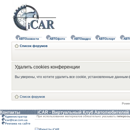
АВТОновости
АВТОфото
АВТОвидео
АВТОспорт
АВТ
Список форумов
Удалить cookies конференции
Вы уверены, что хотите удалить все cookie, установленные данным
Список форумов
Powe
Контакты
iCAR - Виртуальный Клуб Автолюбителей
При использовании материалов обязательно указывать
гиперсс
Администратор
icar@icar.com.ua
Реклама на сайте