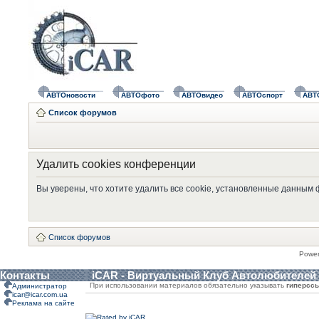
АВТОновости
АВТОфото
АВТОвидео
АВТОспорт
АВТ
Список форумов
Удалить cookies конференции
Вы уверены, что хотите удалить все cookie, установленные данным
Список форумов
Powe
Контакты
iCAR - Виртуальный Клуб Автолюбителей
При использовании материалов обязательно указывать
гиперсс
Администратор
icar@icar.com.ua
Реклама на сайте