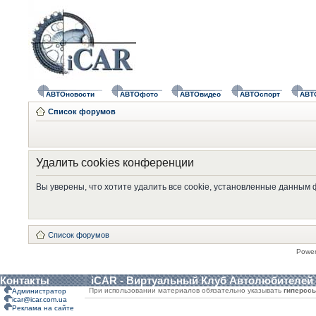
АВТОновости
АВТОфото
АВТОвидео
АВТОспорт
АВТ
Список форумов
Удалить cookies конференции
Вы уверены, что хотите удалить все cookie, установленные данным
Список форумов
Powe
Контакты
iCAR - Виртуальный Клуб Автолюбителей
При использовании материалов обязательно указывать
гиперсс
Администратор
icar@icar.com.ua
Реклама на сайте