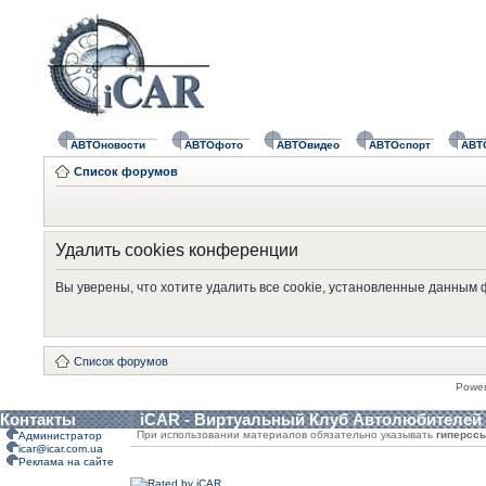
АВТОновости
АВТОфото
АВТОвидео
АВТОспорт
АВТ
Список форумов
Удалить cookies конференции
Вы уверены, что хотите удалить все cookie, установленные данным
Список форумов
Powe
Контакты
iCAR - Виртуальный Клуб Автолюбителей
При использовании материалов обязательно указывать
гиперсс
Администратор
icar@icar.com.ua
Реклама на сайте