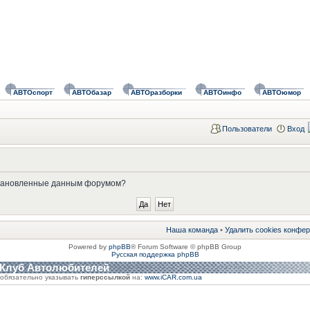
АВТОспорт
АВТОбазар
АВТОразборки
АВТОинфо
АВТОюмор
Пользователи
Вход
установленные данным форумом?
Наша команда
•
Удалить cookies конфе
Powered by
phpBB
® Forum Software © phpBB Group
Русская поддержка phpBB
 Клуб Автолюбителей
обязательно указывать
гиперссылкой
на:
www.iCAR.com.ua