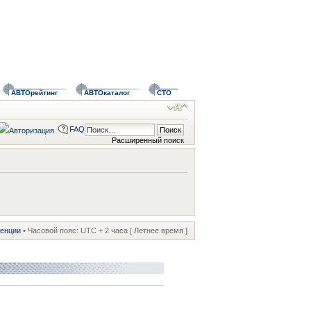
АВТОрейтинг
АВТОкаталог
СТО
FAQ
Расширенный поиск
ренции
• Часовой пояс: UTC + 2 часа [ Летнее время ]