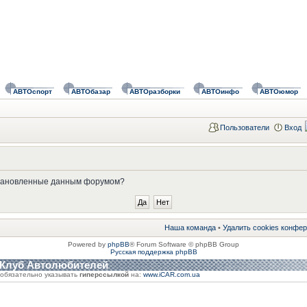
АВТОспорт
АВТОбазар
АВТОразборки
АВТОинфо
АВТОюмор
Пользователи
Вход
установленные данным форумом?
Наша команда
•
Удалить cookies конфе
Powered by
phpBB
® Forum Software © phpBB Group
Русская поддержка phpBB
 Клуб Автолюбителей
обязательно указывать
гиперссылкой
на:
www.iCAR.com.ua