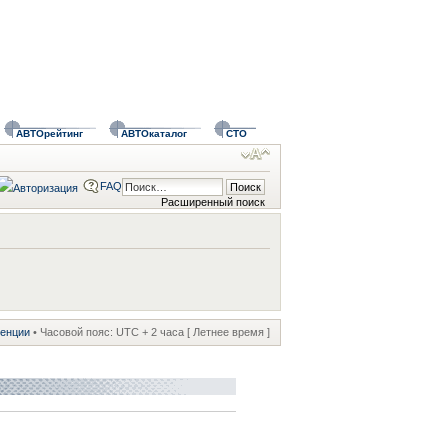
АВТОрейтинг
АВТОкаталог
СТО
FAQ
Расширенный поиск
ренции
• Часовой пояс: UTC + 2 часа [ Летнее время ]