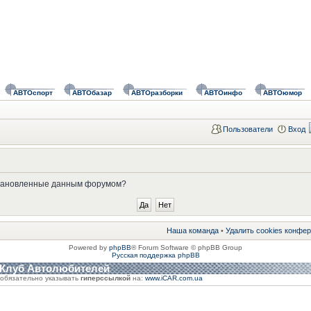
АВТОспорт
АВТОбазар
АВТОразборки
АВТОинфо
АВТОюмор
Пользователи
Вход
установленные данным форумом?
Наша команда
•
Удалить cookies конфе
Powered by
phpBB
® Forum Software © phpBB Group
Русская поддержка phpBB
 Клуб Автолюбителей
обязательно указывать
гиперссылкой
на:
www.iCAR.com.ua