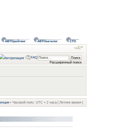
АВТОрейтинг
АВТОкаталог
СТО
FAQ
Расширенный поиск
ренции
• Часовой пояс: UTC + 2 часа [ Летнее время ]