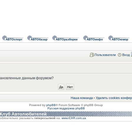
АВТОспорт
АВТОбазар
АВТОразборки
АВТОинфо
АВТОюмор
Пользователи
Вход
установленные данным форумом?
Наша команда
•
Удалить cookies конфе
Powered by
phpBB
® Forum Software © phpBB Group
Русская поддержка phpBB
 Клуб Автолюбителей
обязательно указывать
гиперссылкой
на:
www.iCAR.com.ua