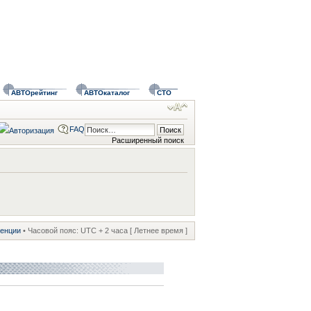
АВТОрейтинг
АВТОкаталог
СТО
FAQ
Расширенный поиск
ренции
• Часовой пояс: UTC + 2 часа [ Летнее время ]