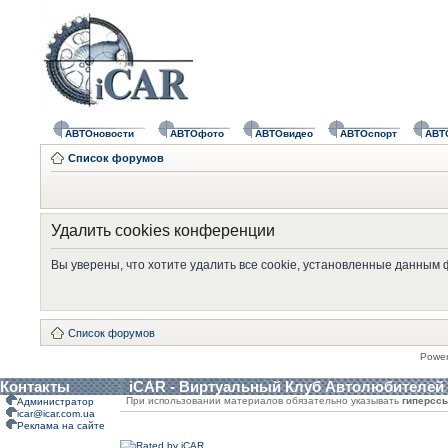
АВТОновости
АВТОфото
АВТОвидео
АВТОспорт
АВТ
Список форумов
Удалить cookies конференции
Вы уверены, что хотите удалить все cookie, установленные данным
Список форумов
Powe
Контакты
iCAR - Виртуальный Клуб Автолюбителей
При использовании материалов обязательно указывать
гиперсс
Администратор
icar@icar.com.ua
Реклама на сайте