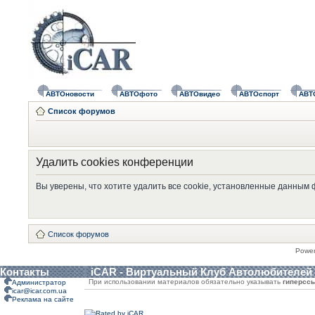
АВТОновости
АВТОфото
АВТОвидео
АВТОспорт
АВТ
Список форумов
Удалить cookies конференции
Вы уверены, что хотите удалить все cookie, установленные данным
Список форумов
Powe
Контакты
iCAR - Виртуальный Клуб Автолюбителей
При использовании материалов обязательно указывать
гиперсс
Администратор
icar@icar.com.ua
Реклама на сайте