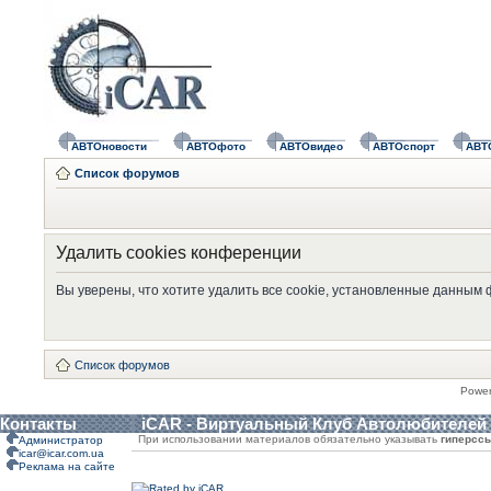
АВТОновости
АВТОфото
АВТОвидео
АВТОспорт
АВТ
Список форумов
Удалить cookies конференции
Вы уверены, что хотите удалить все cookie, установленные данным
Список форумов
Powe
Контакты
iCAR - Виртуальный Клуб Автолюбителей
При использовании материалов обязательно указывать
гиперсс
Администратор
icar@icar.com.ua
Реклама на сайте