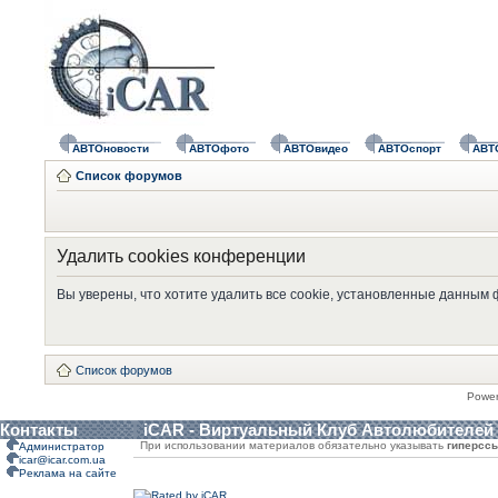
АВТОновости
АВТОфото
АВТОвидео
АВТОспорт
АВТ
Список форумов
Удалить cookies конференции
Вы уверены, что хотите удалить все cookie, установленные данным
Список форумов
Powe
Контакты
iCAR - Виртуальный Клуб Автолюбителей
При использовании материалов обязательно указывать
гиперсс
Администратор
icar@icar.com.ua
Реклама на сайте