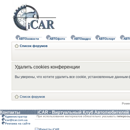
АВТОновости
АВТОфото
АВТОвидео
АВТОспорт
АВТ
Список форумов
Удалить cookies конференции
Вы уверены, что хотите удалить все cookie, установленные данным
Список форумов
Powe
Контакты
iCAR - Виртуальный Клуб Автолюбителей
При использовании материалов обязательно указывать
гиперсс
Администратор
icar@icar.com.ua
Реклама на сайте