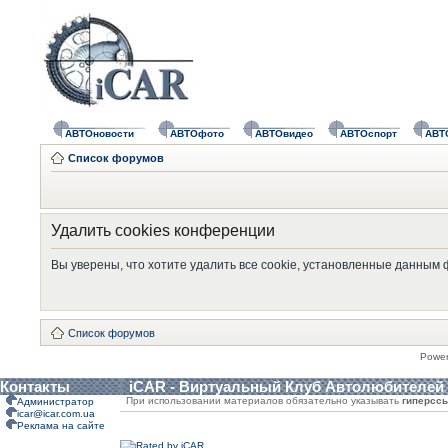
АВТОновости
АВТОфото
АВТОвидео
АВТОспорт
АВТ
Список форумов
Удалить cookies конференции
Вы уверены, что хотите удалить все cookie, установленные данным
Список форумов
Powe
Контакты
iCAR - Виртуальный Клуб Автолюбителей
При использовании материалов обязательно указывать
гиперсс
Администратор
icar@icar.com.ua
Реклама на сайте