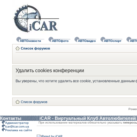
АВТОновости
АВТОфото
АВТОвидео
АВТОспорт
АВТ
Список форумов
Удалить cookies конференции
Вы уверены, что хотите удалить все cookie, установленные данным
Список форумов
Powe
Контакты
iCAR - Виртуальный Клуб Автолюбителей
При использовании материалов обязательно указывать
гиперсс
Администратор
icar@icar.com.ua
Реклама на сайте